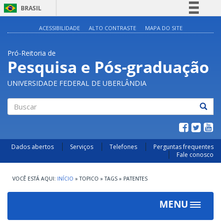
BRASIL
Simplifique!
ACESSIBILIDADE
ALTO CONTRASTE
MAPA DO SITE
Comunica BR
Pró-Reitoria de
Participe
Pesquisa e Pós-graduação
Acesso à informação
UNIVERSIDADE FEDERAL DE UBERLÂNDIA
Legislação
Canais
Buscar
Dados abertos
Serviços
Telefones
Perguntas frequentes
Fale conosco
INÍCIO
»
TOPICO
»
TAGS
»
PATENTES
MENU
Toggle
navigat