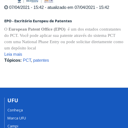
07/04/2021 - 15:42 - atualizado em 07/04/2021 - 15:42
EPO - Escritório Europeu de Patentes
O
European Patent Office (EPO)
é um dos estados contratantes
do PCT. Você pode aplicar sua patente através do sistema PCT
com uma National Phase Entry ou pode solicitar diretamente como
um depósito local
Leia mais
Tópicos:
PCT
,
patentes
UFU
Conheça
Marca UFU
Campi