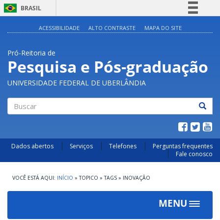
BRASIL
Simplifique!
ACESSIBILIDADE
ALTO CONTRASTE
MAPA DO SITE
Comunica BR
Pró-Reitoria de
Participe
Pesquisa e Pós-graduação
Acesso à informação
UNIVERSIDADE FEDERAL DE UBERLÂNDIA
Legislação
Canais
Buscar
Dados abertos
Serviços
Telefones
Perguntas frequentes
Fale conosco
INÍCIO
»
TOPICO
»
TAGS
»
INOVAÇÃO
MENU
Toggle
navigat