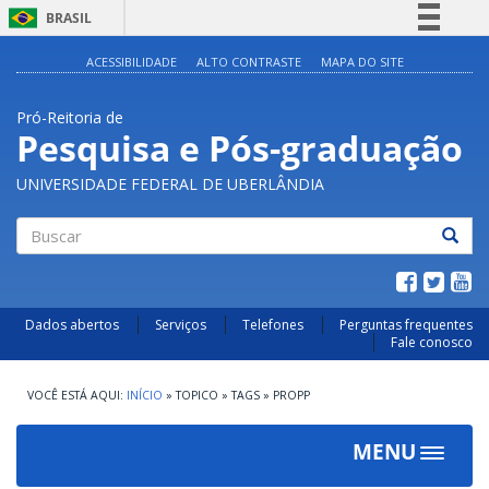
BRASIL
Simplifique!
ACESSIBILIDADE
ALTO CONTRASTE
MAPA DO SITE
Comunica BR
Pró-Reitoria de
Participe
Pesquisa e Pós-graduação
Acesso à informação
UNIVERSIDADE FEDERAL DE UBERLÂNDIA
Legislação
Canais
Buscar
Dados abertos
Serviços
Telefones
Perguntas frequentes
Fale conosco
INÍCIO
»
TOPICO
»
TAGS
»
PROPP
MENU
Toggle
navigat