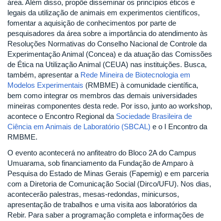
área. Além disso, propõe disseminar os princípios éticos e
legais da utilização de animais em experimentos científicos,
fomentar a aquisição de conhecimentos por parte de
pesquisadores da área sobre a importância do atendimento às
Resoluções Normativas do Conselho Nacional de Controle da
Experimentação Animal (Concea) e da atuação das Comissões
de Ética na Utilização Animal (CEUA) nas instituições. Busca,
também, apresentar a
Rede Mineira de Biotecnologia em
Modelos Experimentais
(RMBME) à comunidade científica,
bem como integrar os membros das demais universidades
mineiras componentes desta rede. Por isso, junto ao workshop,
acontece o Encontro Regional da
Sociedade Brasileira de
Ciência em Animais de Laboratório (SBCAL)
e o I Encontro da
RMBME.
O evento acontecerá no anfiteatro do Bloco 2A do Campus
Umuarama, sob financiamento da Fundação de Amparo à
Pesquisa do Estado de Minas Gerais (Fapemig) e em parceria
com a Diretoria de Comunicação Social (Dirco/UFU). Nos dias,
acontecerão palestras, mesas-redondas, minicursos,
apresentação de trabalhos e uma visita aos laboratórios da
Rebir. Para saber a programação completa e informações de