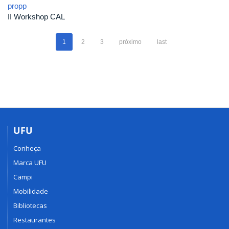
propp
II Workshop CAL
1
2
3
próximo
last
UFU
Conheça
Marca UFU
Campi
Mobilidade
Bibliotecas
Restaurantes