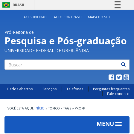
BRASIL
Simplifique!
ACESSIBILIDADE
ALTO CONTRASTE
MAPA DO SITE
Comunica BR
Pró-Reitoria de
Participe
Pesquisa e Pós-graduação
Acesso à informação
UNIVERSIDADE FEDERAL DE UBERLÂNDIA
Legislação
Canais
Buscar
Dados abertos
Serviços
Telefones
Perguntas frequentes
Fale conosco
INÍCIO
»
TOPICO
»
TAGS
»
PROPP
MENU
Toggle
navigat