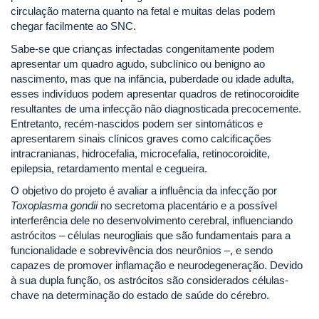
circulação materna quanto na fetal e muitas delas podem
chegar facilmente ao SNC.
Sabe-se que crianças infectadas congenitamente podem
apresentar um quadro agudo, subclínico ou benigno ao
nascimento, mas que na infância, puberdade ou idade adulta,
esses indivíduos podem apresentar quadros de retinocoroidite
resultantes de uma infecção não diagnosticada precocemente.
Entretanto, recém-nascidos podem ser sintomáticos e
apresentarem sinais clínicos graves como calcificações
intracranianas, hidrocefalia, microcefalia, retinocoroidite,
epilepsia, retardamento mental e cegueira.
O objetivo do projeto é avaliar a influência da infecção por
Toxoplasma gondii
no secretoma placentário e a possível
interferência dele no desenvolvimento cerebral, influenciando
astrócitos – células neurogliais que são fundamentais para a
funcionalidade e sobrevivência dos neurônios –, e sendo
capazes de promover inflamação e neurodegeneração. Devido
à sua dupla função, os astrócitos são considerados células-
chave na determinação do estado de saúde do cérebro.