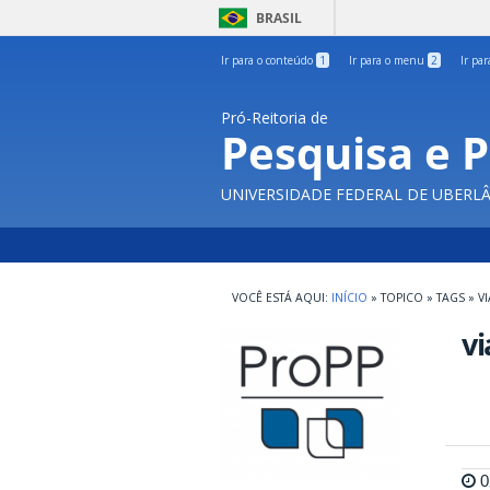
BRASIL
Ir para o conteúdo
1
Ir para o menu
2
Ir pa
Pró-Reitoria de
Pesquisa e 
UNIVERSIDADE FEDERAL DE UBERL
INÍCIO
»
TOPICO
»
TAGS
»
V
v
0