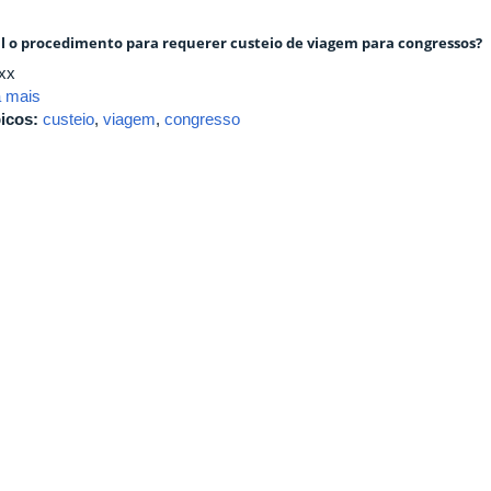
l o procedimento para requerer custeio de viagem para congressos?
xx
a mais
icos:
custeio
,
viagem
,
congresso