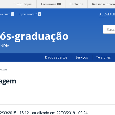
Simplifique!
Comunica BR
Participe
Acesso à infor
ACESSIBIL
ra a busca
3
Ir para o rodapé
4
Pós-graduação
Busc
ÂNDIA
Dados abertos
Serviços
Telefones
IAGEM
iagem
2/03/2015 - 15:12 - atualizado em 22/03/2019 - 09:24