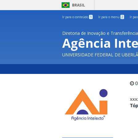
BRASIL
Ir para o conteúdo
1
Ir para o menu
2
Ir pa
Diretoria de Inovação e Transferênci
Agência Inte
UNIVERSIDADE FEDERAL DE UBERL
0
xxx
Tóp