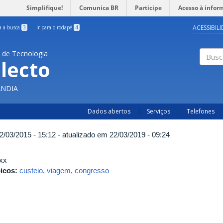
Simplifique!
Comunica BR
Participe
Acesso à infor
ACESSIBIL
ra a busca
3
Ir para o rodapé
4
a de Tecnologia
lecto
Busc
ÂNDIA
Dados abertos
Serviços
Telefones
2/03/2015 - 15:12 - atualizado em 22/03/2019 - 09:24
xx
icos:
custeio
,
viagem
,
congresso