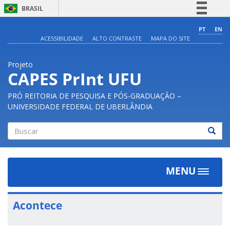
BRASIL
Simplifique!
PT
EN
ACESSIBILIDADE
ALTO CONTRASTE
MAPA DO SITE
Comunica BR
Participe
Projeto
Acesso à informação
CAPES PrInt UFU
Legislação
PRÓ REITORIA DE PESQUISA E PÓS-GRADUAÇÃO –
Canais
UNIVERSIDADE FEDERAL DE UBERLÂNDIA
Buscar
MENU
Toggle
navigat
Acontece