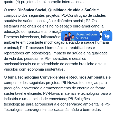
quatro (4) projetos de colaboração internacional.
O tema
Dinâmica Social, Qualidade de vida e Saúde
é
composto dos seguintes projetos: P1-Construção de cidades
saudáveis: saúde, população e dinâmica social ; P2-Os
sistemas nacionais de ensino no espaço euro-americano: a
educação comparada e a formação de políticas linguísticas; P3-
Doenças infecciosas, inflamatórias e crônicas em um meio-
ambiente em constante modificação afetando a saúde humana
e animal; P4-Processos biomecânicos reabilitadores e
reparadores em odontologia: impacto na saúde e na qualidade
de vida das pessoas; e, P5-Inovações e desafios
socioambientais na modernidade do cerrado brasileiro e seus
vínculos com economia sustentável.
O tema
Tecnologias Convergentes e Recursos Ambientais
é
composto dos seguintes projetos: P6-Novas tecnologias para
produção, conversão e armazenamento de energia de forma
sustentável e eficiente; P7-Novos materiais e tecnologias para a
indústria e uma sociedade conectada; P8-Soluções
tecnológicas para agropecuária e conservação ambiental; e P9-
Tecnologias convergentes aplicadas à saúde e bem-estar.