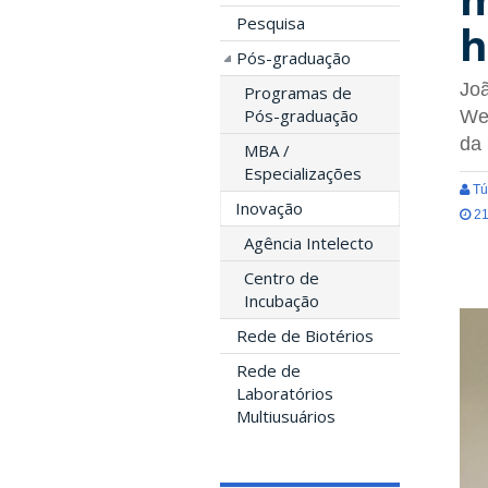
Pesquisa
h
Pós-graduação
Joã
Programas de
Pós-graduação
Wel
da
MBA /
Especializações
Tú
Inovação
21
Agência Intelecto
Centro de
Incubação
Rede de Biotérios
Rede de
Laboratórios
Multiusuários