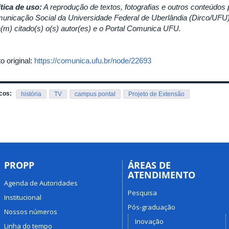
ítica de uso:
A reprodução de textos, fotografias e outros conteúdos 
unicação Social da Universidade Federal de Uberlândia (Dirco/UFU) 
a(m) citado(s) o(s) autor(es) e o Portal Comunica UFU.
o original:
https://comunica.ufu.br/node/22693
cos:
história
TV
campus pontal
Projeto de Extensão
PROPP
ÁREAS DE
ATENDIMENTO
Agenda de Autoridades
Pesquisa
Institucional
Pós-graduação
Nossos números
Inovação
Linha do tempo