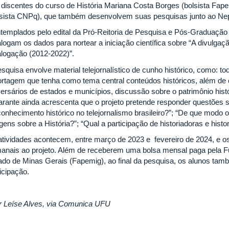
 discentes do curso de História Mariana Costa Borges (bolsista Fape
lsista CNPq), que também desenvolvem suas pesquisas junto ao Ne
templados pelo edital da Pró-Reitoria de Pesquisa e Pós-Graduação 
alogam os dados para nortear a iniciação científica sobre “A divulga
alogação (2012-2022)”.
squisa envolve material telejornalístico de cunho histórico, como: tod
ortagem que tenha como tema central conteúdos históricos, além de c
versários de estados e municípios, discussão sobre o patrimônio hist
rante ainda acrescenta que o projeto pretende responder questões 
conhecimento histórico no telejornalismo brasileiro?”; “De que modo 
gens sobre a História?”; “Qual a participação de historiadoras e his
atividades acontecem, entre março de 2023 e fevereiro de 2024, e os
anais ao projeto. Além de receberem uma bolsa mensal paga pela 
ado de Minas Gerais (Fapemig), ao final da pesquisa, os alunos tamb
icipação.
r Leíse Alves, via Comunica UFU