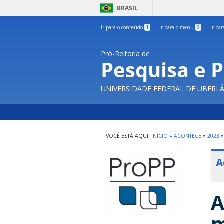
BRASIL
Ir para o conteúdo
1
Ir para o menu
2
Ir pa
Pró-Reitoria de
Pesquisa e 
UNIVERSIDADE FEDERAL DE UBERL
INÍCIO
»
ACONTECE
»
2023
»
A
A
m