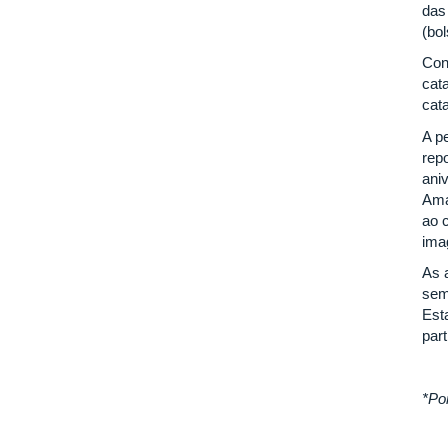
das
(bo
Con
cat
cat
A pe
rep
ani
Ama
ao 
ima
As 
sem
Est
part
*Po