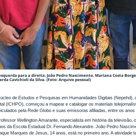
esquerda para a direita: João Pedro Nascimento, Mariana Costa Borge
rda Cavichioli da Silva. (Foto: Arquivo pessoal)
úcleo de Estudos e Pesquisas em Humanidades Digitais (Nepehd), d
tal (ICHPO), começou a mapear e catalogar os materiais telejornalís
eiculados pela Rede Globo e suas emissoras afiliadas, entre os anos
rofessor Wellington Amarante, especialista em história da televisão, 
os da Escola Estadual Dr. Fernando Alexandre. João Pedro Nascime
saque Marques de Jesus, 14 anos, está no primeiro ano. A atividade