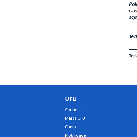
Pol
Com
sej
Text
Tópi
UFU
Conheça
Marca UFU
Campi
Mobilidade