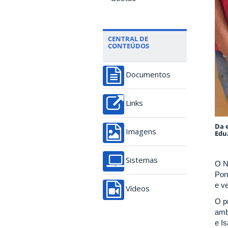
CENTRAL DE
CONTEÚDOS
Documentos
Links
Da 
Imagens
Edua
Sistemas
O N
Pon
e v
Vídeos
O p
amb
e I