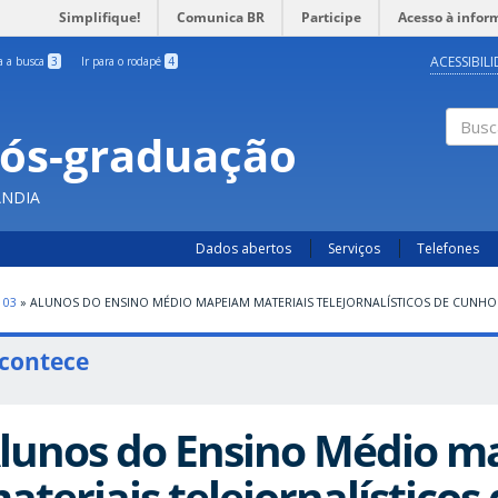
Simplifique!
Comunica BR
Participe
Acesso à infor
ACESSIBIL
ra a busca
3
Ir para o rodapé
4
Pós-graduação
Busc
ÂNDIA
Dados abertos
Serviços
Telefones
03
»
ALUNOS DO ENSINO MÉDIO MAPEIAM MATERIAIS TELEJORNALÍSTICOS DE CUNHO
contece
lunos do Ensino Médio 
ateriais telejornalísticos