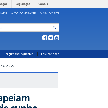
mação
Legislação
Canais
IDADE
ALTO CONTRASTE
MAPA DO SITE
ar
Perguntas frequentes
Fale conosco
 HISTÓRICO
mapeiam
 de cunho