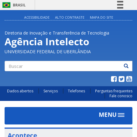
BRASIL
Simplifique!
ACESSIBILIDADE
ALTO CONTRASTE
MAPA DO SITE
Comunica BR
Diretoria de Inovação e Transferência de Tecnologia
Participe
Agência Intelecto
Acesso à informação
UNIVERSIDADE FEDERAL DE UBERLÂNDIA
Legislação
Canais
Buscar
Dados abertos
Serviços
Telefones
Perguntas frequentes
Fale conosco
MENU
Toggle
navigat
Acontece