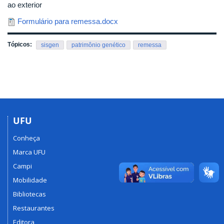
ao exterior
Formulário para remessa.docx
Tópicos:
sisgen
patrimônio genético
remessa
UFU
Conheça
Marca UFU
Campi
Mobilidade
Bibliotecas
Restaurantes
Editora