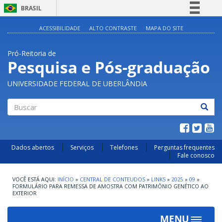
BRASIL
Simplifique!
ACESSIBILIDADE
ALTO CONTRASTE
MAPA DO SITE
Comunica BR
Pró-Reitoria de
Participe
Pesquisa e Pós-graduação
Acesso à informação
UNIVERSIDADE FEDERAL DE UBERLÂNDIA
Legislação
Canais
Buscar
Dados abertos
Serviços
Telefones
Perguntas frequentes
Fale conosco
INÍCIO
»
CENTRAL DE CONTEUDOS
»
LINKS
»
2025
»
09
»
FORMULÁRIO PARA REMESSA DE AMOSTRA COM PATRIMÔNIO GENÉTICO AO
EXTERIOR
MENU
Toggle