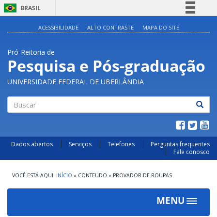
BRASIL
Simplifique!
ACESSIBILIDADE
ALTO CONTRASTE
MAPA DO SITE
Comunica BR
Pró-Reitoria de
Participe
Pesquisa e Pós-graduação
Acesso à informação
UNIVERSIDADE FEDERAL DE UBERLÂNDIA
Legislação
Canais
Buscar
Dados abertos
Serviços
Telefones
Perguntas frequentes
Fale conosco
INÍCIO
»
CONTEUDO
»
PROVADOR DE ROUPAS
MENU
Toggle
navigat