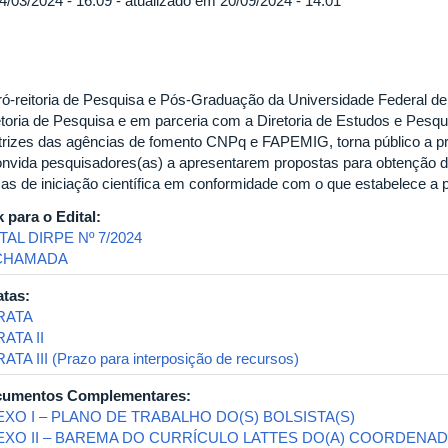
4/03/2024 - 16:09 - atualizado em 20/09/2024 - 14:01
ró-reitoria de Pesquisa e Pós-Graduação da Universidade Federal de
etoria de Pesquisa e em parceria com a Diretoria de Estudos e Pesqu
etrizes das agências de fomento CNPq e FAPEMIG, torna público a p
onvida pesquisadores(as) a apresentarem propostas para obtenção de
sas de iniciação científica em conformidade com o que estabelece a
k para o Edital:
TAL DIRPE Nº 7/2024
 CHAMADA
atas:
RATA
ATA II
ATA III (Prazo para interposição de recursos)
umentos Complementares:
XO I – PLANO DE TRABALHO DO(S) BOLSISTA(S)
EXO II – BAREMA DO CURRÍCULO LATTES DO(A) COORDENAD