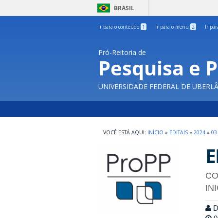
BRASIL
Ir para o conteúdo
1
Ir para o menu
2
Ir pa
Pró-Reitoria de
Pesquisa e 
UNIVERSIDADE FEDERAL DE UBERL
INÍCIO
»
EDITAIS
»
2024
»
03
E
CO
IN
Di