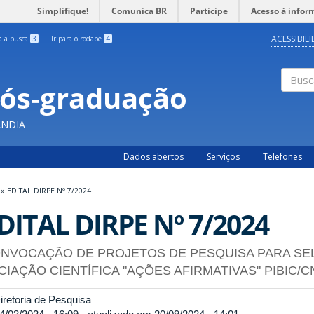
Simplifique!
Comunica BR
Participe
Acesso à infor
ACESSIBIL
ra a busca
3
Ir para o rodapé
4
Pós-graduação
Busc
ÂNDIA
Dados abertos
Serviços
Telefones
»
EDITAL DIRPE Nº 7/2024
DITAL DIRPE Nº 7/2024
NVOCAÇÃO DE PROJETOS DE PESQUISA PARA SE
ICIAÇÃO CIENTÍFICA "AÇÕES AFIRMATIVAS" PIBIC/
retoria de Pesquisa