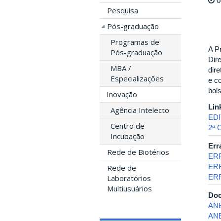
0
Pesquisa
Pós-graduação
Programas de
A P
Pós-graduação
Dir
MBA /
dir
Especializações
e c
bol
Inovação
Lin
Agência Intelecto
EDI
Centro de
2ª
Incubação
Err
Rede de Biotérios
ER
ERR
Rede de
ERR
Laboratórios
Multiusuários
Doc
ANE
AN