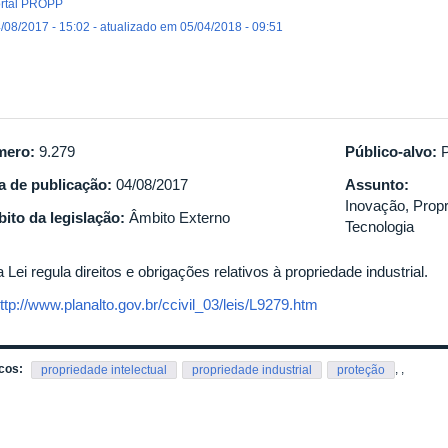
rtal PROPP
/08/2017 - 15:02 - atualizado em 05/04/2018 - 09:51
mero:
9.279
Público-alvo:
a de publicação:
04/08/2017
Assunto:
Inovação, Propr
ito da legislação:
Âmbito Externo
Tecnologia
 Lei regula direitos e obrigações relativos à propriedade industrial.
ttp://www.planalto.gov.br/ccivil_03/leis/L9279.htm
cos:
,
,
propriedade intelectual
propriedade industrial
proteção