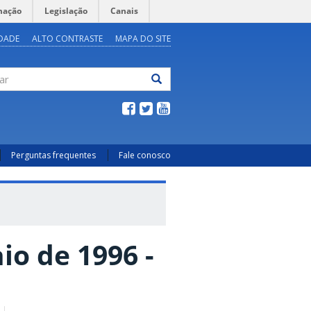
mação
Legislação
Canais
IDADE
ALTO CONTRASTE
MAPA DO SITE
ar
Perguntas frequentes
Fale conosco
aio de 1996 -