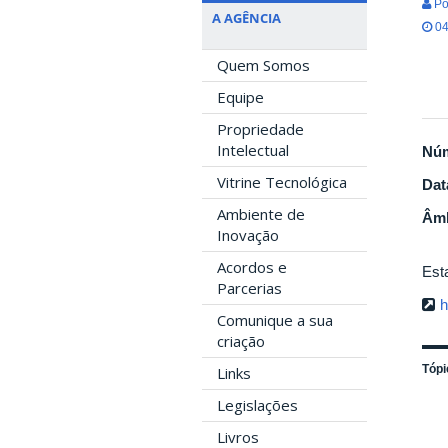
Po
A AGÊNCIA
04
Quem Somos
Equipe
Propriedade
Intelectual
Nú
Vitrine Tecnológica
Dat
Ambiente de
Âmb
Inovação
Acordos e
Esta
Parcerias
h
Comunique a sua
criação
Tópi
Links
Legislações
Livros