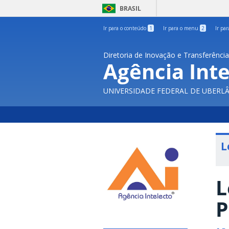
BRASIL
Ir para o conteúdo
1
Ir para o menu
2
Ir pa
Diretoria de Inovação e Transferênci
Agência Inte
UNIVERSIDADE FEDERAL DE UBERL
L
L
P