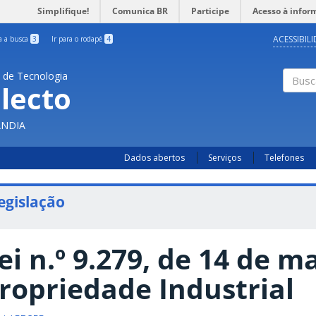
Simplifique!
Comunica BR
Participe
Acesso à infor
ACESSIBIL
ra a busca
3
Ir para o rodapé
4
a de Tecnologia
lecto
Busc
ÂNDIA
Dados abertos
Serviços
Telefones
egislação
ei n.º 9.279, de 14 de m
ropriedade Industrial