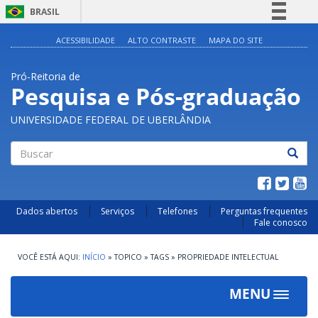
BRASIL
Simplifique!
ACESSIBILIDADE
ALTO CONTRASTE
MAPA DO SITE
Comunica BR
Pró-Reitoria de
Participe
Pesquisa e Pós-graduação
Acesso à informação
UNIVERSIDADE FEDERAL DE UBERLÂNDIA
Legislação
Canais
Buscar
Dados abertos
Serviços
Telefones
Perguntas frequentes
Fale conosco
INÍCIO
»
TOPICO
»
TAGS
»
PROPRIEDADE INTELECTUAL
MENU
Toggle
navigat