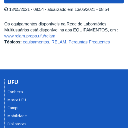
navigat
13/05/2021 - 08:54 - atualizado em 13/05/2021 - 08:54
Os equipamentos disponíveis na Rede de Laboratórios
Multiusuários está disponível na aba EQUIPAMENTOS, em :
www.relam.propp.ufu/relam
Tópicos:
equipamentos
,
RELAM
,
Perguntas Frequentes
UFU
Conheça
Marca UFU
Campi
Mobilidade
Bibliotecas