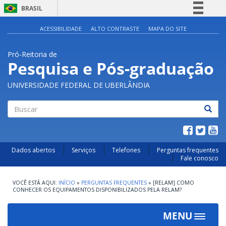
BRASIL
Simplifique!
ACESSIBILIDADE
ALTO CONTRASTE
MAPA DO SITE
Comunica BR
Pró-Reitoria de
Participe
Pesquisa e Pós-graduação
Acesso à informação
UNIVERSIDADE FEDERAL DE UBERLÂNDIA
Legislação
Canais
Buscar
Dados abertos
Serviços
Telefones
Perguntas frequentes
Fale conosco
INÍCIO
»
PERGUNTAS FREQUENTES
»
[RELAM] COMO
CONHECER OS EQUIPAMENTOS DISPONIBILIZADOS PELA RELAM?
MENU
Toggle