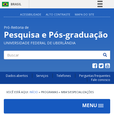
BRASIL
Simplifique!
ACESSIBILIDADE
ALTO CONTRASTE
MAPA DO SITE
Comunica BR
Pró-Reitoria de
Participe
Pesquisa e Pós-graduação
Acesso à informação
UNIVERSIDADE FEDERAL DE UBERLÂNDIA
Legislação
Canais
Buscar
Dados abertos
Serviços
Telefones
Perguntas frequentes
Fale conosco
INÍCIO
»
PROGRAMAS
»
MBA'S/ESPECIALIZAÇÕES
MENU
Toggle
navigat