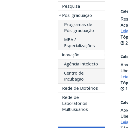
Pesquisa
Cal
Pós-graduação
Res
Programas de
Aca
Pós-graduação
Lei
Tóp
MBA /
2
Especializações
Inovação
Cal
Agência Intelecto
Apr
Ube
Centro de
Lei
Incubação
Tóp
Rede de Biotérios
1
Rede de
Cal
Laboratórios
Multiusuários
Apr
Ube
Lei