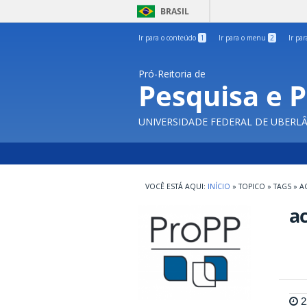
BRASIL
Ir para o conteúdo
1
Ir para o menu
2
Ir pa
Pró-Reitoria de
Pesquisa e 
UNIVERSIDADE FEDERAL DE UBERL
INÍCIO
»
TOPICO
»
TAGS
»
A
a
2