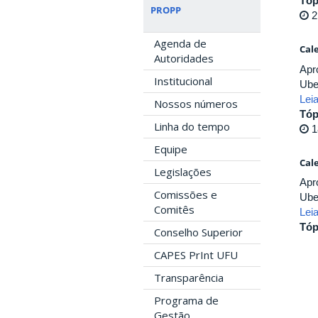
Tóp
PROPP
2
Agenda de
Cal
Autoridades
Apr
Institucional
Ube
Lei
Nossos números
Tóp
Linha do tempo
1
Equipe
Cal
Legislações
Apr
Comissões e
Ube
Comitês
Lei
Tóp
Conselho Superior
CAPES PrInt UFU
Transparência
Programa de
Gestão