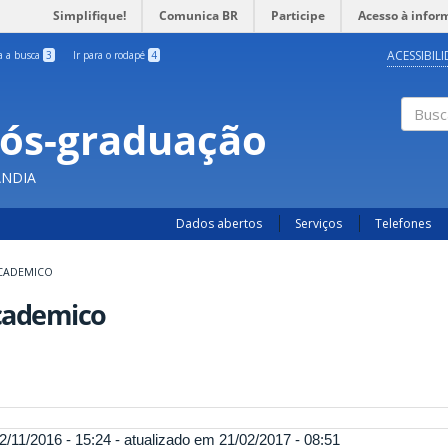
Simplifique!
Comunica BR
Participe
Acesso à infor
ACESSIBIL
ra a busca
3
Ir para o rodapé
4
Pós-graduação
Busc
ÂNDIA
Dados abertos
Serviços
Telefones
CADEMICO
cademico
2/11/2016 - 15:24 - atualizado em 21/02/2017 - 08:51