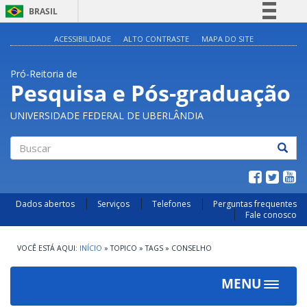
BRASIL
Simplifique!
ACESSIBILIDADE
ALTO CONTRASTE
MAPA DO SITE
Comunica BR
Pró-Reitoria de
Participe
Pesquisa e Pós-graduação
Acesso à informação
UNIVERSIDADE FEDERAL DE UBERLÂNDIA
Legislação
Canais
Buscar
Dados abertos
Serviços
Telefones
Perguntas frequentes
Fale conosco
INÍCIO
»
TOPICO
»
TAGS
»
CONSELHO
MENU
Toggle
navigat