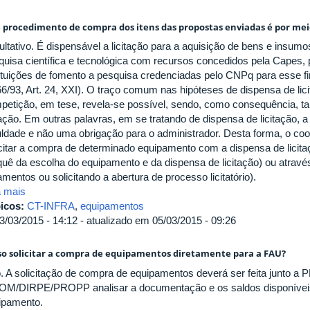
e procedimento de compra dos itens das propostas enviadas é por mei
ultativo. É dispensável a licitação para a aquisição de bens e insum
quisa científica e tecnológica com recursos concedidos pela Capes, 
tituições de fomento a pesquisa credenciadas pelo CNPq para esse fim
66/93, Art. 24, XXI). O traço comum nas hipóteses de dispensa de lic
petição, em tese, revela-se possível, sendo, como consequência, t
tação. Em outras palavras, em se tratando de dispensa de licitação, a
uldade e não uma obrigação para o administrador. Desta forma, o co
icitar a compra de determinado equipamento com a dispensa de licitaç
quê da escolha do equipamento e da dispensa de licitação) ou através
mentos ou solicitando a abertura de processo licitatório).
a mais
icos:
CT-INFRA
,
equipamentos
3/03/2015 - 14:12 - atualizado em 05/03/2015 - 09:26
so solicitar a compra de equipamentos diretamente para a FAU?
. A solicitação de compra de equipamentos deverá ser feita junto
OM/DIRPE/PROPP analisar a documentação e os saldos disponíveis 
ipamento.