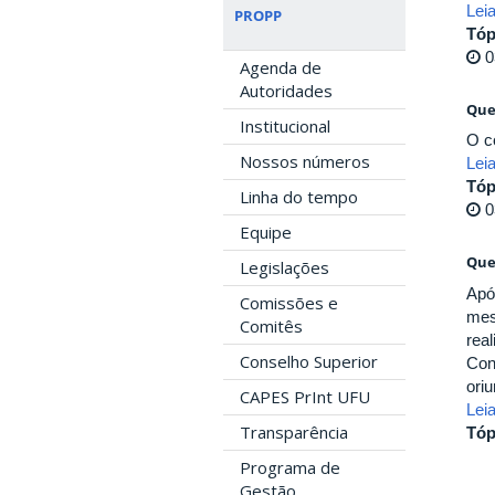
Lei
PROPP
Tóp
0
Agenda de
Autoridades
Que
Institucional
O c
Nossos números
Lei
Tóp
Linha do tempo
0
Equipe
Que
Legislações
Apó
Comissões e
mes
Comitês
rea
Conselho Superior
Con
ori
CAPES PrInt UFU
Lei
Transparência
Tóp
Programa de
Gestão