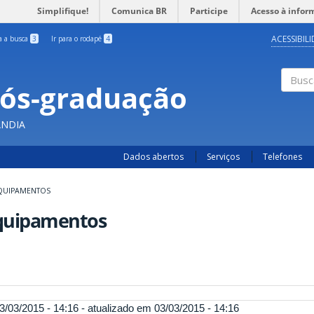
Simplifique!
Comunica BR
Participe
Acesso à infor
ACESSIBIL
ra a busca
3
Ir para o rodapé
4
Pós-graduação
Busc
ÂNDIA
Dados abertos
Serviços
Telefones
QUIPAMENTOS
quipamentos
3/03/2015 - 14:16 - atualizado em 03/03/2015 - 14:16