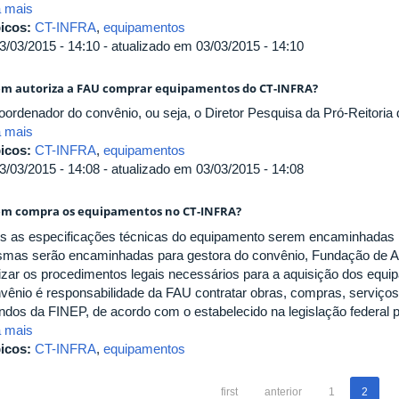
a mais
icos:
CT-INFRA
,
equipamentos
3/03/2015 - 14:10 - atualizado em 03/03/2015 - 14:10
m autoriza a FAU comprar equipamentos do CT-INFRA?
oordenador do convênio, ou seja, o Diretor Pesquisa da Pró-Reitori
a mais
icos:
CT-INFRA
,
equipamentos
3/03/2015 - 14:08 - atualizado em 03/03/2015 - 14:08
m compra os equipamentos no CT-INFRA?
s as especificações técnicas do equipamento serem encaminhada
mas serão encaminhadas para gestora do convênio, Fundação de Apoi
lizar os procedimentos legais necessários para a aquisição dos equ
vênio é responsabilidade da FAU contratar obras, compras, serviço
undos da FINEP, de acordo com o estabelecido na legislação federal p
a mais
icos:
CT-INFRA
,
equipamentos
first
anterior
1
2