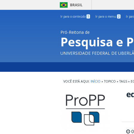
BRASIL
Ir para o conteúdo
1
Ir para o menu
2
Ir pa
Pró-Reitoria de
Pesquisa e 
UNIVERSIDADE FEDERAL DE UBERL
INÍCIO
»
TOPICO
»
TAGS
»
E
e
0