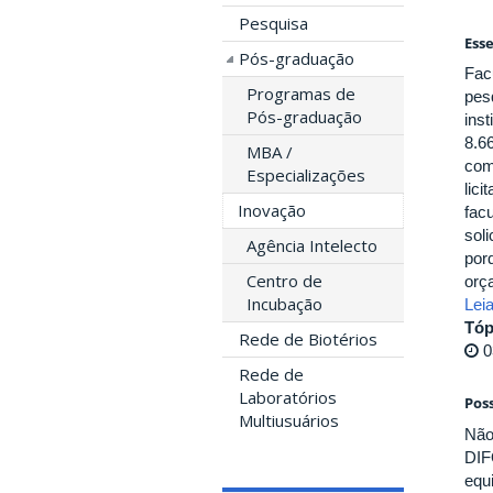
Pesquisa
Ess
Pós-graduação
Fac
Programas de
pes
Pós-graduação
ins
8.6
MBA /
com
Especializações
lici
Inovação
fac
sol
Agência Intelecto
por
Centro de
orça
Incubação
Lei
Tóp
Rede de Biotérios
0
Rede de
Laboratórios
Pos
Multiusuários
Não
DIF
equ