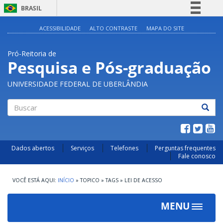
BRASIL
Simplifique!
ACESSIBILIDADE
ALTO CONTRASTE
MAPA DO SITE
Comunica BR
Pró-Reitoria de
Participe
Pesquisa e Pós-graduação
Acesso à informação
UNIVERSIDADE FEDERAL DE UBERLÂNDIA
Legislação
Canais
Buscar
Dados abertos
Serviços
Telefones
Perguntas frequentes
Fale conosco
INÍCIO
»
TOPICO
»
TAGS
»
LEI DE ACESSO
MENU
Toggle
navigat