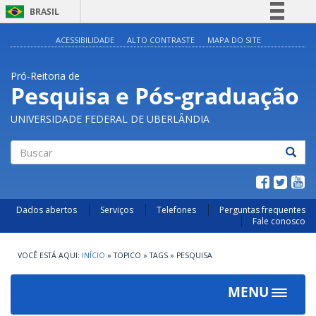
BRASIL
Simplifique!
ACESSIBILIDADE
ALTO CONTRASTE
MAPA DO SITE
Comunica BR
Pró-Reitoria de
Participe
Pesquisa e Pós-graduação
Acesso à informação
UNIVERSIDADE FEDERAL DE UBERLÂNDIA
Legislação
Canais
Buscar
Dados abertos
Serviços
Telefones
Perguntas frequentes
Fale conosco
INÍCIO
»
TOPICO
»
TAGS
»
PESQUISA
MENU
Toggle
navigat