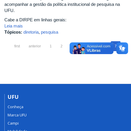
acompanhar a gestão da política institucional de pesquisa na
UFU.
Cabe a DIRPE em linhas gerais:
Leia mais
Tópicos:
diretoria
,
pesquisa
first
anterior
1
2
3
4
5
6
7
UFU
Conheça
Marca UFU
Campi