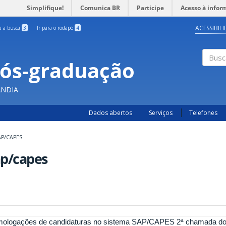
Simplifique!
Comunica BR
Participe
Acesso à infor
ACESSIBIL
ra a busca
3
Ir para o rodapé
4
Pós-graduação
Busc
ÂNDIA
Dados abertos
Serviços
Telefones
AP/CAPES
ap/capes
ologações de candidaturas no sistema SAP/CAPES 2ª chamada do 