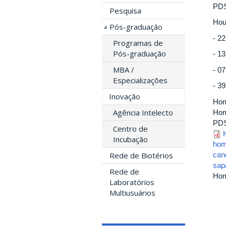
PDS
Pesquisa
Hou
Pós-graduação
- 2
Programas de
Pós-graduação
- 1
MBA /
- 0
Especializações
- 3
Inovação
Hom
Agência Intelecto
Hom
PDS
Centro de
Incubação
hom
can
Rede de Biotérios
sap
Rede de
Hom
Laboratórios
Multiusuários