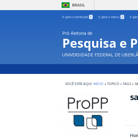
BRASIL
Ir para o conteúdo
1
Ir para o menu
2
Ir pa
Pró-Reitoria de
Pesquisa e 
UNIVERSIDADE FEDERAL DE UBERL
INÍCIO
»
TOPICO
»
TAGS
»
S
s
Hom