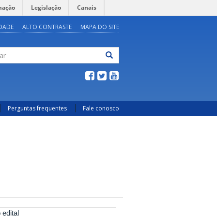
mação
Legislação
Canais
IDADE
ALTO CONTRASTE
MAPA DO SITE
ar
Perguntas frequentes
Fale conosco
edital