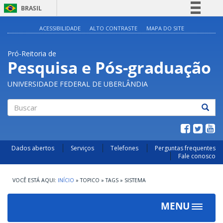
BRASIL
Simplifique!
ACESSIBILIDADE
ALTO CONTRASTE
MAPA DO SITE
Comunica BR
Pró-Reitoria de
Participe
Pesquisa e Pós-graduação
Acesso à informação
UNIVERSIDADE FEDERAL DE UBERLÂNDIA
Legislação
Canais
Buscar
Dados abertos
Serviços
Telefones
Perguntas frequentes
Fale conosco
INÍCIO
»
TOPICO
»
TAGS
»
SISTEMA
MENU
Toggle
navigat