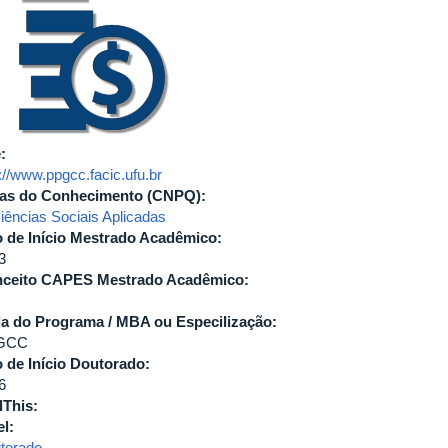
e:
://www.ppgcc.facic.ufu.br
as do Conhecimento (CNPQ):
Ciências Sociais Aplicadas
 de Início Mestrado Acadêmico:
3
ceito CAPES Mestrado Acadêmico:
la do Programa / MBA ou Especilização:
GCC
 de Início Doutorado:
6
This:
el:
torado