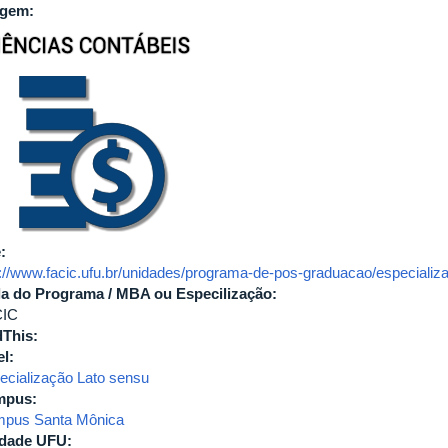
agem:
e:
p://www.facic.ufu.br/unidades/programa-de-pos-graduacao/especiali
la do Programa / MBA ou Especilização:
CIC
This:
el:
ecialização Lato sensu
mpus:
pus Santa Mônica
dade UFU: