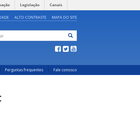
mação
Legislação
Canais
IDADE
ALTO CONTRASTE
MAPA DO SITE
ar
Perguntas frequentes
Fale conosco
C