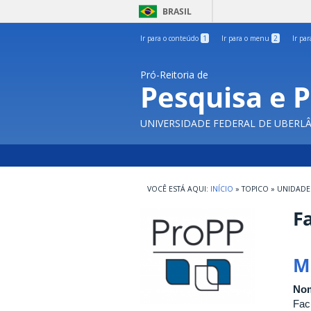
BRASIL
Ir para o conteúdo
1
Ir para o menu
2
Ir pa
Pró-Reitoria de
Pesquisa e 
UNIVERSIDADE FEDERAL DE UBERL
INÍCIO
»
TOPICO
»
UNIDADE
Fa
M
Nom
Fac