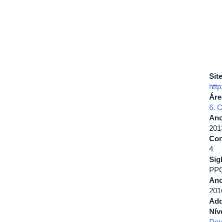
Sit
http
Áre
6. 
Ano
201
Con
4
Sig
PP
Ano
201
Add
Nív
Dou