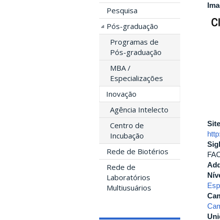
Im
Pesquisa
Pós-graduação
Programas de
Pós-graduação
MBA /
Especializações
Inovação
Agência Intelecto
Sit
Centro de
htt
Incubação
Sig
Rede de Biotérios
FA
Add
Rede de
Nív
Laboratórios
Esp
Multiusuários
Ca
Cam
Uni