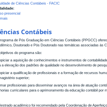
uldade de Ciências Contábeis - FACIC
alidade:
so presencial
 mais
sobre
MBA's
iências Contábeis
rograma de Pós Graduação em Ciências Contábeis (PPGCC) ofere
dêmico, Doutorado e Pós Doutorado nas temáticas associadas às Ci
objetivos do programa são:
ropiciar a aquisição de conhecimentos e instrumentos de contabilidad
a a elevação dos padrões de qualidade no desenvolvimento de pesqu
ropiciar a qualificação de profissionais e a formação de recursos hum
agistério superior;
ormar profissionais para disseminar avanços na área de atuação contá
horias curriculares para o aprimoramento da educação contábil por m
estrado acadêmico foi recomendado pela Coordenação de Aperfeiço