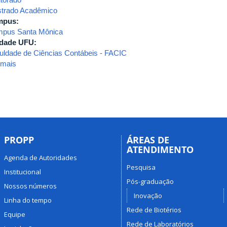
trado Acadêmico
mpus:
pus Santa Mônica
dade UFU:
uldade de Ciências Contábeis - FACIC
 mais
sobre
Ciências
Contábeis
PROPP
ÁREAS DE
ATENDIMENTO
Agenda de Autoridades
Pesquisa
Institucional
Pós-graduação
Nossos números
Inovação
Linha do tempo
Rede de Biotérios
Equipe
Rede de Laboratórios