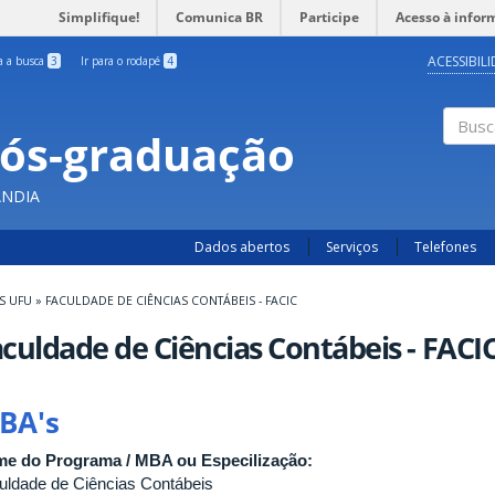
Simplifique!
Comunica BR
Participe
Acesso à infor
ACESSIBIL
ra a busca
3
Ir para o rodapé
4
Pós-graduação
Busc
ÂNDIA
Dados abertos
Serviços
Telefones
S UFU
»
FACULDADE DE CIÊNCIAS CONTÁBEIS - FACIC
culdade de Ciências Contábeis - FACI
BA's
e do Programa / MBA ou Especilização:
uldade de Ciências Contábeis