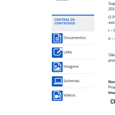
Sup
201
O P
CENTRAL DE
est
CONTEÚDOS
I – 
Documentos
II –
Links
São
pro
Imagens
Sistemas
Nom
Pro
Im
Vídeos