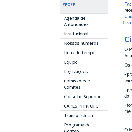
Fac
PROPP
Mod
Cur
Agenda de
Leia
Autoridades
Institucional
C
Nossos números
O P
Linha do tempo
Aca
Equipe
Os 
Legislações
- p
par
Comissões e
Comitês
- p
do m
Conselho Superior
- f
CAPES PrInt UFU
mel
Transparência
Programa de
O M
Gestão