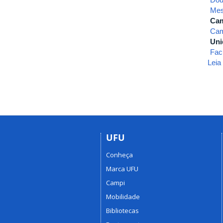
Mes
Ca
Cam
Uni
Fac
Leia
UFU
Conheça
Marca UFU
Campi
Mobilidade
Bibliotecas