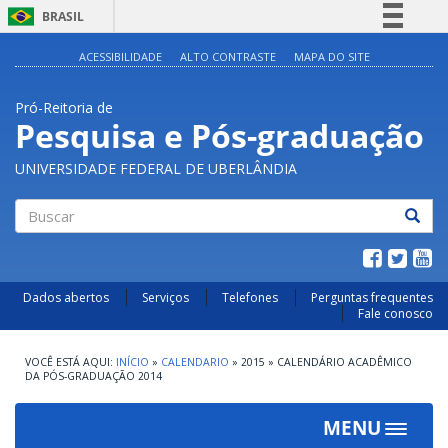
BRASIL
Simplifique!
ACESSIBILIDADE
ALTO CONTRASTE
MAPA DO SITE
Comunica BR
Pró-Reitoria de
Participe
Pesquisa e Pós-graduação
Acesso à informação
UNIVERSIDADE FEDERAL DE UBERLÂNDIA
Legislação
Canais
Buscar
Dados abertos
Serviços
Telefones
Perguntas frequentes
Fale conosco
INÍCIO
»
CALENDARIO
»
2015
»
CALENDÁRIO ACADÊMICO
DA PÓS-GRADUAÇÃO 2014
MENU
Toggle