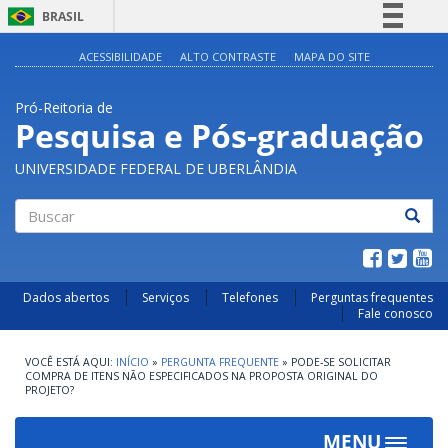
BRASIL
Simplifique!
ACESSIBILIDADE
ALTO CONTRASTE
MAPA DO SITE
Comunica BR
Pró-Reitoria de
Participe
Pesquisa e Pós-graduação
Acesso à informação
UNIVERSIDADE FEDERAL DE UBERLÂNDIA
Legislação
Canais
Buscar
Dados abertos
Serviços
Telefones
Perguntas frequentes
Fale conosco
INÍCIO
»
PERGUNTA FREQUENTE
»
PODE-SE SOLICITAR
COMPRA DE ITENS NÃO ESPECIFICADOS NA PROPOSTA ORIGINAL DO
PROJETO?
MENU
Toggle