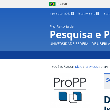
BRASIL
Ir para o conteúdo
1
Ir para o menu
2
Ir pa
Pró-Reitoria de
Pesquisa e 
UNIVERSIDADE FEDERAL DE UBERL
INÍCIO
»
SERVICOS
»
DIRPE 
S
D
I