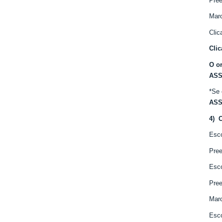
Pre
Mar
Cli
Clic
O o
ASS
*Se 
ASS
4)
C
Esc
Pre
Esc
Pre
Mar
Esc