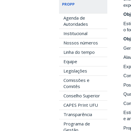
PROPP
exp
Obj
Agenda de
Est
Autoridades
o f
Institucional
Obj
Nossos números
Ger
Linha do tempo
Ala
Equipe
Expa
Legislações
Con
Comissões e
Pos
Comitês
Qua
Conselho Superior
Con
CAPES PrInt UFU
Est
Transparência
e ar
Programa de
Pro
Gestão