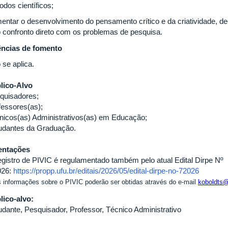
odos científicos;
entar o desenvolvimento do pensamento crítico e da criatividade, d
o confronto direto com os problemas de pesquisa.
ncias de fomento
 se aplica.
lico-Alvo
quisadores;
fessores(as);
nicos(as) Administrativos(as) em Educação;
udantes da Graduação.
entações
egistro de PIVIC é regulamentado também pelo atual Edital Dirpe Nº
026:
https://propp.ufu.br/editais/2026/05/edital-dirpe-no-72026
 informações sobre o PIVIC poderão ser obtidas através do e-mail
koboldts@
lico-alvo:
udante, Pesquisador, Professor, Técnico Administrativo