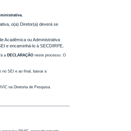
ministrativa.
tiva, o(a) Diretor(a) deverá se
de Acadêmica ou Administrativa
 SEI e encaminhá-lo à SECDIRPE.
rá a
DECLARAÇÃO
neste processo. O
 no SEI e ao final, baixar a
IC na Diretoria de Pesquisa.
------------------------------------------------------------