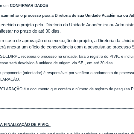
car em
CONFIRMAR DADOS
ncaminhar o processo para a Diretoria de sua Unidade Acadêmica ou Ad
Recebido o projeto pela Diretoria da Unidade Acadêmica ou Administra
ifestar no prazo de até 30 dias.
Em caso de aprovação doa execução do projeto, a Diretoria da Unida
erá anexar um ofício de concordância com a pesquisa ao processo
 SECDIRPE receberá o processo na unidade, fará o registro do PIVIC e inclui
esso será devolvido à unidade de origem via SEI, em até 30 dias.
 proponente (orientador) é responsável por verificar o andamento do processo
LARAÇÃO.
CLARAÇÃO é o documento que contém o número de registro de pesquisa PIV
----------------------------------------------------------------------------------------------------------------
A FINALIZAÇÃO DE PIVIC: