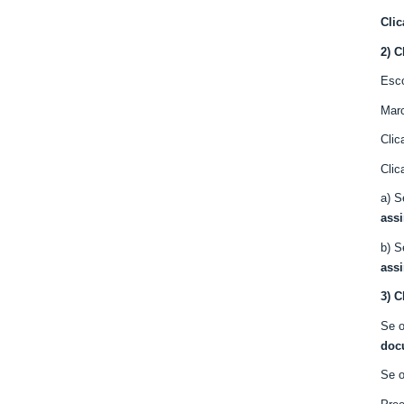
Cli
2) 
Esc
Mar
Cli
Clic
a) S
assi
b) S
assi
3) C
Se o
doc
Se o