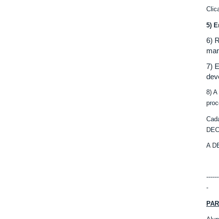
Cli
5) E
6) 
man
7) 
dev
8) A
proc
Cada
DEC
A DE
------
-
PAR