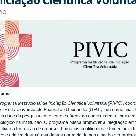
VIC
sumo
rograma Institucional de Iniciação Científica Voluntária (PIVIC)
, coor
RPE) da Universidade Federal de Uberlândia (UFU), tem como finalida
ersidade da pesquisa em diferentes áreas do conhecimento, fortalece
nológico na instituição. O programa busca promover a integração en
entivar a formação de recursos humanos qualificados e fomentar o 
tico e criativo dos(as) estudantes por meio da participação em projet