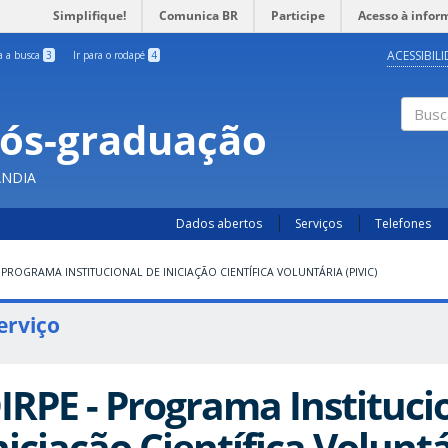
Simplifique!
Comunica BR
Participe
Acesso à infor
ACESSIBIL
ra a busca
3
Ir para o rodapé
4
Pós-graduação
Busc
ÂNDIA
Dados abertos
Serviços
Telefones
- PROGRAMA INSTITUCIONAL DE INICIAÇÃO CIENTÍFICA VOLUNTÁRIA (PIVIC)
erviço
IRPE - Programa Instituci
niciação Científica Voluntá