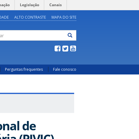
mação
Legislação
Canais
IDADE
ALTO CONTRASTE
MAPA DO SITE
ar
Perguntas frequentes
Fale conosco
onal de
ria (PIVIC)