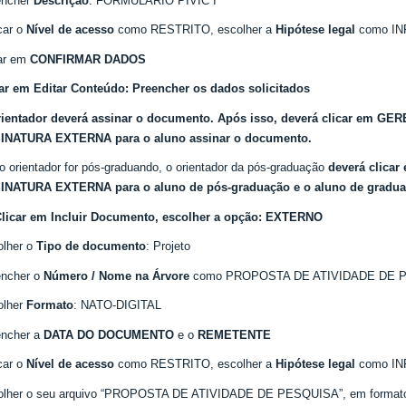
encher
Descrição
: FORMULÁRIO PIVIC I
car o
Nível de acesso
como RESTRITO, escolher a
Hipótese legal
como I
car em
CONFIRMAR DADOS
ar em Editar Conteúdo:
Preencher os dados solicitados
rientador deverá assinar o documento. Após isso, deverá clicar em
INATURA EXTERNA para o aluno assinar o documento.
o orientador for pós-graduando, o orientador da pós-graduação
deverá clic
INATURA EXTERNA para o aluno de pós-graduação e o aluno de gradua
licar em Incluir Documento, escolher a opção: EXTERNO
olher o
Tipo de documento
: Projeto
encher o
Número / Nome na Árvore
como PROPOSTA DE ATIVIDADE DE 
olher
Formato
: NATO-DIGITAL
encher a
DATA DO DOCUMENTO
e o
REMETENTE
car o
Nível de acesso
como RESTRITO, escolher a
Hipótese legal
como I
olher o seu arquivo “PROPOSTA DE ATIVIDADE DE PESQUISA”, em format