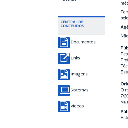
mét
Fom
pel
CENTRAL DE
CONTEÚDOS
Agê
Não
Documentos
Púb
Pes
Links
Pro
Téc
Est
Imagens
Ori
O r
Sistemas
7/2
Mais
Vídeos
Púb
Est