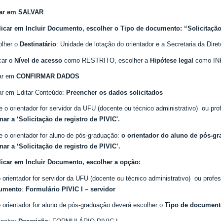
car em SALVAR
Clicar em Incluir Documento, escolher o Tipo de documento:
“Solicitação
olher o
Destinatário
: Unidade de lotação do orientador e a Secretaria da Di
car o
Nível de acesso
como RESTRITO, escolher a
Hipótese legal
como I
car em
CONFIRMAR DADOS
ar em Editar Conteúdo:
Preencher os dados solicitados
e o orientador for servidor da UFU (docente ou técnico administrativo) ou pro
nar a ‘
Solicitação de registro de PIVIC'.
e o orientador for aluno de pós-graduação:
o orientador do aluno de pós-g
nar a ‘
Solicitação de registro de PIVIC
’.
licar em Incluir Documento, escolher a opção:
 orientador for servidor da UFU (docente ou técnico administrativo) ou profe
umento
:
Formulário PIVIC I – servidor
 orientador for aluno de pós-graduação deverá escolher o
Tipo de document