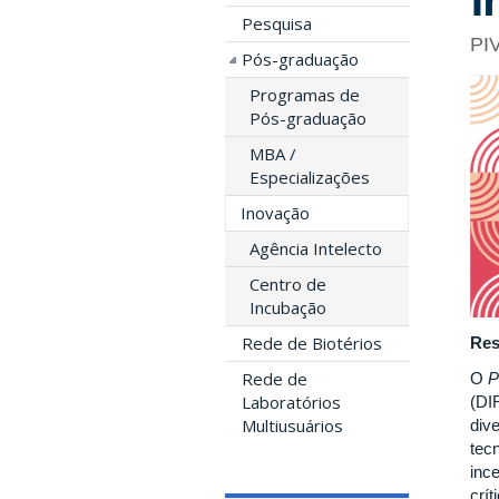
Pesquisa
PI
Pós-graduação
Programas de
Pós-graduação
MBA /
Especializações
Inovação
Agência Intelecto
Centro de
Incubação
Rede de Biotérios
Re
Rede de
O
P
Laboratórios
(DI
Multiusuários
div
tec
inc
crí