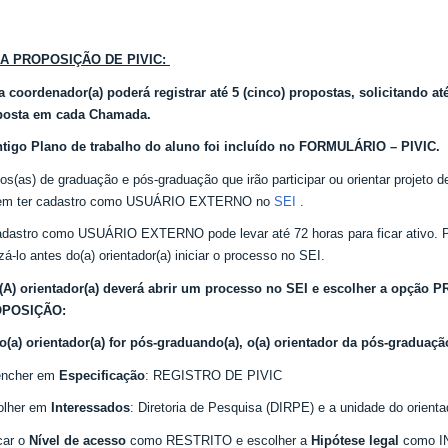
A PROPOSIÇÃO DE PIVIC:
 coordenador(a) poderá registrar até 5 (cinco) propostas, solicitando até
posta em cada Chamada.
ntigo Plano de trabalho do aluno foi incluído no FORMULÁRIO – PIVIC.
os(as) de graduação e pós-graduação que irão participar ou orientar projeto 
em ter cadastro como USUÁRIO EXTERNO no
SEI
.
dastro como USUÁRIO EXTERNO pode levar até 72 horas para ficar ativo. Po
izá-lo antes do(a) orientador(a) iniciar o processo no SEI.
O(A) orientador(a) deverá abrir um processo no SEI e escolher a opç
POSIÇÃO:
o(a) orientador(a) for pós-graduando(a), o(a) orientador da pós-graduaç
encher em
Especificação
: REGISTRO DE PIVIC
olher em
Interessados
: Diretoria de Pesquisa (DIRPE) e a unidade do orienta
car o
Nível de acesso
como RESTRITO e escolher a
Hipótese legal
como 