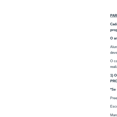
PAR
Cada
pro
O a
Alun
dev
O ca
real
1) 
PRO
*Se 
Pre
Esc
Mar