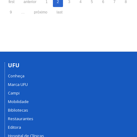
first
anterior
1
2
3
4
5
6
7
8
cota
CNPq
9
…
próximo
last
UFU
Conheça
Marca UFU
Campi
Mobilidade
Bibliotecas
Restaurantes
Editora
Hospital de Clínicas