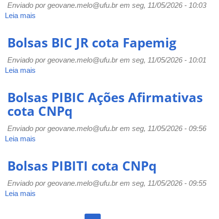
Enviado por
geovane.melo@ufu.br
em seg, 11/05/2026 - 10:03
Leia mais
sobre
Bolsas
PIBIC
Bolsas BIC JR cota Fapemig
EM
cota
Enviado por
geovane.melo@ufu.br
em seg, 11/05/2026 - 10:01
CNPq
Leia mais
sobre
Bolsas
BIC
Bolsas PIBIC Ações Afirmativas
JR
cota CNPq
cota
Fapemig
Enviado por
geovane.melo@ufu.br
em seg, 11/05/2026 - 09:56
Leia mais
sobre
Bolsas
PIBIC
Bolsas PIBITI cota CNPq
Ações
Afirmativas
Enviado por
geovane.melo@ufu.br
em seg, 11/05/2026 - 09:55
cota
Leia mais
sobre
CNPq
Bolsas
PIBITI