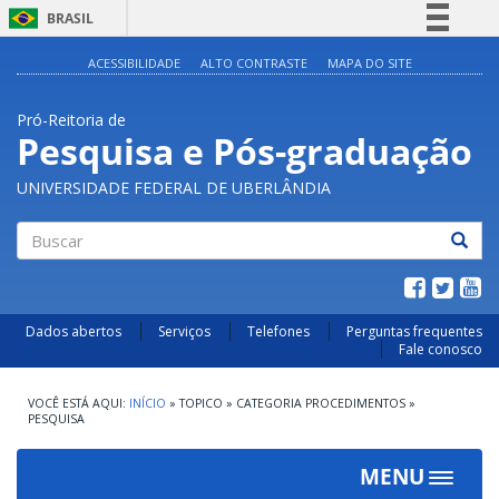
BRASIL
Simplifique!
ACESSIBILIDADE
ALTO CONTRASTE
MAPA DO SITE
Comunica BR
Pró-Reitoria de
Participe
Pesquisa e Pós-graduação
Acesso à informação
UNIVERSIDADE FEDERAL DE UBERLÂNDIA
Legislação
Canais
Buscar
Dados abertos
Serviços
Telefones
Perguntas frequentes
Fale conosco
INÍCIO
»
TOPICO
»
CATEGORIA PROCEDIMENTOS
»
PESQUISA
MENU
Toggle