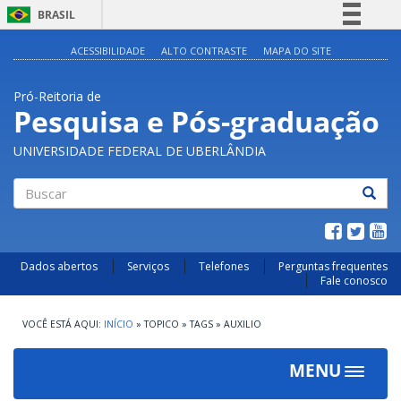
BRASIL
Simplifique!
ACESSIBILIDADE
ALTO CONTRASTE
MAPA DO SITE
Comunica BR
Pró-Reitoria de
Participe
Pesquisa e Pós-graduação
Acesso à informação
UNIVERSIDADE FEDERAL DE UBERLÂNDIA
Legislação
Canais
Buscar
Dados abertos
Serviços
Telefones
Perguntas frequentes
Fale conosco
INÍCIO
»
TOPICO
»
TAGS
»
AUXILIO
MENU
Toggle
navigat