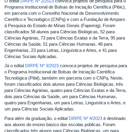
O edital
DIRPE Nº 2/2023
convoca projetos de pesquisa para o
Programa Institucional de Bolsas de Iniciação Científica (Pibic),
em parceria com o Conselho Nacional de Desenvolvimento
Científico e Tecnológico (CNPq) e com a Fundação de Amparo
à Pesquisa do Estado de Minas Gerais (Fapemig). Foram
classificados 58 alunos para Ciências Biológicas, 52 para
Ciências Agrárias, 73 para Ciências Exatas e da Terra, 95 para
Ciências da Saúde, 51 para Ciências Humanas, 48 para
Engenharias, 23 para Letras, Linguística e Artes, e 41 para
Ciências Sociais Aplicadas.
Já o edital
DIRPE Nº 3/2023
convoca projetos de pesquisa para
o Programa Institucional de Bolsas de Iniciação Científica
Tecnológica (Pibit), também em parceria com o CNPq. Neste,
foram classificados dois alunos para Ciências Biológicas, três
para Ciências Agrárias, quatro para Ciências Exatas e da Terra,
dois para Ciências da Saúde, um para Ciências Humanas,
quatro para Engenharias, um para Letras, Linguística e Artes, e
um para Ciências Sociais Aplicadas.
Para além da graduação, o edital
DIRPE Nº 4/2023
é destinado
aos alunos do ensino básico das escolas públicas. Foram
classificados três alunos para Ciências Biológicas, um para