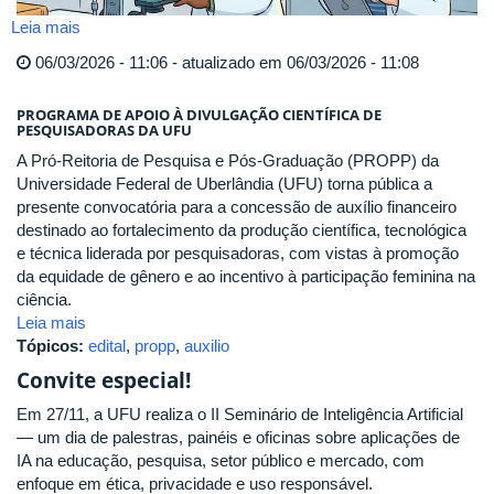
Leia mais
sobre
RESULTADO
06/03/2026 - 11:06 - atualizado em 06/03/2026 - 11:08
PRELIMINAR
EDITAL
PROGRAMA DE APOIO À DIVULGAÇÃO CIENTÍFICA DE
PROPP
PESQUISADORAS DA UFU
nº
A Pró-Reitoria de Pesquisa e Pós-Graduação (PROPP) da
1/2026
Universidade Federal de Uberlândia (UFU) torna pública a
presente convocatória para a concessão de auxílio financeiro
destinado ao fortalecimento da produção científica, tecnológica
e técnica liderada por pesquisadoras, com vistas à promoção
da equidade de gênero e ao incentivo à participação feminina na
ciência.
Leia mais
Tópicos:
edital
,
propp
,
auxilio
Convite especial!
Em 27/11, a UFU realiza o II Seminário de Inteligência Artificial
— um dia de palestras, painéis e oficinas sobre aplicações de
IA na educação, pesquisa, setor público e mercado, com
enfoque em ética, privacidade e uso responsável.