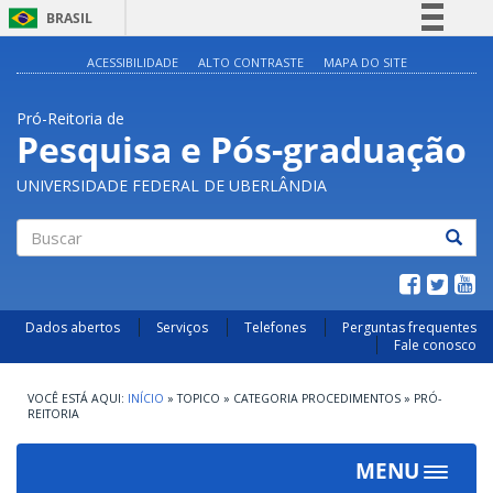
BRASIL
Simplifique!
ACESSIBILIDADE
ALTO CONTRASTE
MAPA DO SITE
Comunica BR
Pró-Reitoria de
Participe
Pesquisa e Pós-graduação
Acesso à informação
UNIVERSIDADE FEDERAL DE UBERLÂNDIA
Legislação
Canais
Buscar
Dados abertos
Serviços
Telefones
Perguntas frequentes
Fale conosco
INÍCIO
»
TOPICO
»
CATEGORIA PROCEDIMENTOS
»
PRÓ-
REITORIA
MENU
Toggle