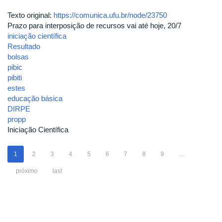
Texto original:
https://comunica.ufu.br/node/23750
Prazo para interposição de recursos vai até hoje, 20/7
iniciação científica
Resultado
bolsas
pibic
pibiti
estes
educação básica
DIRPE
propp
Iniciação Científica
1
2
3
4
5
6
7
8
9
…
próximo
last