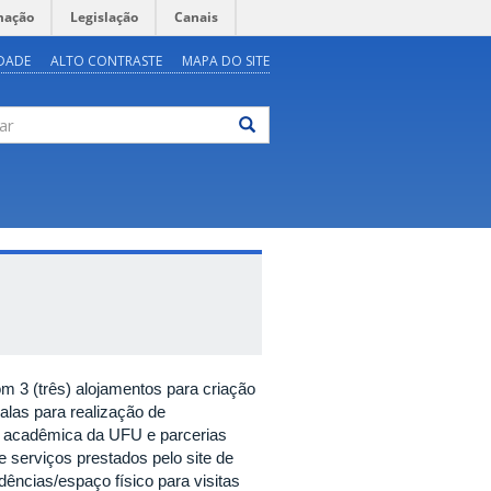
mação
Legislação
Canais
IDADE
ALTO CONTRASTE
MAPA DO SITE
ar
m 3 (três) alojamentos para criação
alas para realização de
e acadêmica da UFU e parcerias
 serviços prestados pelo site de
ências/espaço físico para visitas