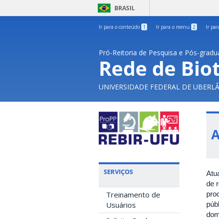
BRASIL
Ir para o conteúdo
1
Ir para o menu
2
Ir pa
Pró-Reitoria de Pesquisa e Pós-grad
Rede de Biot
UNIVERSIDADE FEDERAL DE UBERL
A
SERVIÇOS
Atu
de 
pro
Treinamento de
púb
Usuários
dom