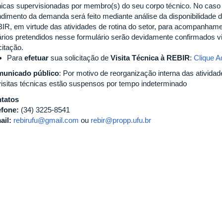
nicas supervisionadas por membro(s) do seu corpo técnico. No caso
ndimento da demanda será feito mediante análise da disponibilidade
IR, em virtude das atividades de rotina do setor, para acompanhament
ários pretendidos nesse formulário serão devidamente confirmados vi
citação.
Para
efetuar
sua solicitação de
Visita Técnica à REBIR
:
Clique A
unicado público
: Por motivo de reorganização interna das ativida
visitas técnicas estão suspensos por tempo indeterminado
tatos
efone:
(34) 3225-8541
ail:
rebirufu@gmail.com
ou
rebir@propp.ufu.br