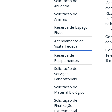
Solicitação de
téc
Anuência
ate
REB
Solicitação de
hor
Animais
soli
Reserva de Espaço
Físico
Com
Agendamento de
de 
Visita Técnica
Con
Reserva de
Tel
Equipamentos
E-m
Solicitação de
Serviços
Laboratoriais
Solicitação de
Material Biológico
Solicitação de
Finalização
Experimental