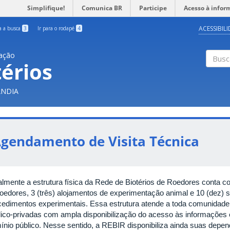
Simplifique!
Comunica BR
Participe
Acesso à infor
ACESSIBIL
ra a busca
3
Ir para o rodapé
4
uação
érios
Busc
ÂNDIA
gendamento de Visita Técnica
almente a estrutura física da Rede de Biotérios de Roedores conta co
roedores, 3 (três) alojamentos de experimentação animal e 10 (dez) s
cedimentos experimentais. Essa estrutura atende a toda comunidad
lico-privadas com ampla disponibilização do acesso às informações e
ínio público. Nesse sentido, a REBIR disponibiliza ainda suas depend