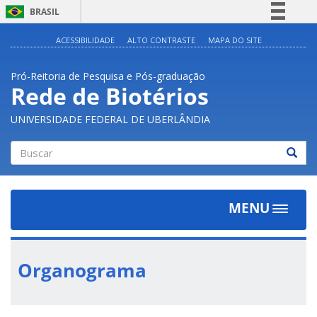
BRASIL
Simplifique!
ACESSIBILIDADE
ALTO CONTRASTE
MAPA DO SITE
Comunica BR
Pró-Reitoria de Pesquisa e Pós-graduação
Participe
Rede de Biotérios
Acesso à informação
UNIVERSIDADE FEDERAL DE UBERLÂNDIA
Legislação
Canais
Buscar
MENU
Toggle
navigat
Organograma